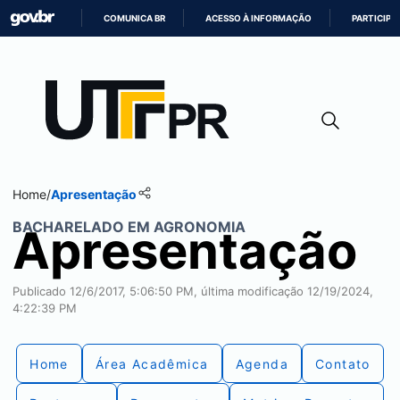
COMUNICA BR
ACESSO À INFORMAÇÃO
PARTICIPE
IR
PARA
O
CONTEÚDO
Home
/
Apresentação
BACHARELADO EM AGRONOMIA
Apresentação
Publicado 12/6/2017, 5:06:50 PM, última modificação 12/19/2024,
4:22:39 PM
Home
Área Acadêmica
Agenda
Contato