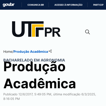
COMUNICA BR
ACESSO À INFORMAÇÃO
PARTICIPE
IR
PARA
O
CONTEÚDO
Home
/
Produção Acadêmica
BACHARELADO EM AGRONOMIA
Produção
Acadêmica
Publicado 12/6/2017, 5:49:05 PM, última modificação 6/3/2025,
8:16:05 PM