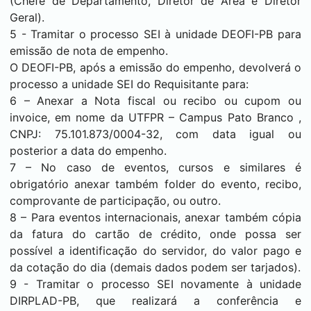
(Chefe de Departamento, Diretor de Área e Diretor
Geral).
5 - Tramitar o processo
SEI
à unidade DEOFI-PB para
emissão de nota de empenho.
O DEOFI-PB, após a emissão do empenho, devolverá o
processo a unidade
SEI
do Requisitante para:
6 – Anexar a Nota fiscal ou recibo ou cupom ou
invoice, em nome da UTFPR – Campus
Pato Branco
,
CNPJ: 75.101.873/0004-32, com data igual ou
posterior a data do empenho.
7 – No caso de eventos, cursos e similares é
obrigatório anexar também folder do evento, recibo,
comprovante de participação, ou outro.
8 – Para eventos internacionais, anexar também cópia
da fatura do cartão de crédito, onde possa ser
possível a identificação do servidor, do valor pago e
da cotação do dia (demais dados podem ser tarjados).
9 - Tramitar o processo
SEI
novamente à unidade
DIRPLAD-PB, que realizará a conferência e