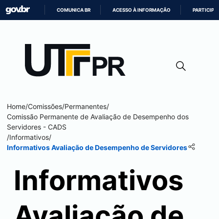
COMUNICA BR
ACESSO À INFORMAÇÃO
PARTICIPE
IR
PARA
O
CONTEÚDO
Home
/
Comissões
/
Permanentes
/
Comissão Permanente de Avaliação de Desempenho dos
Servidores - CADS
/
Informativos
/
Informativos Avaliação de Desempenho de Servidores
Informativos
Avaliação de